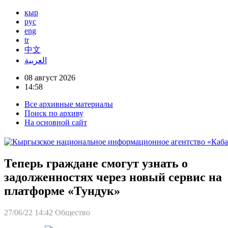
кыр
рус
eng
tr
中文
العربية
08 август 2026
14:58
Все архивные материалы
Поиск по архиву
На основной сайт
Теперь граждане смогут узнать о
задолженностях через новый сервис на
платформе «Тундук»
27/06/22 14:42
Общество