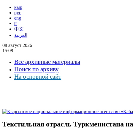
кыр
рус
eng
tr
中文
العربية
08 август 2026
15:08
Все архивные материалы
Поиск по архиву
На основной сайт
Текстильная отрасль Туркменистана н