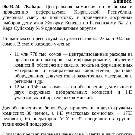
Бишкек,
06.03.24. /Кабар/.
Центральная комиссия по выборам и
проведению референдумов Кыргызской Республики
утвердила смету на подготовку и проведение досрочных
выборов депутатов Жогорку Кенеша по Баткенскому № 2 и
Кара-Суйскому № 9 одномандатным округам.
По данным ее пресс-службы, сумма составила 23 млн 934 тыс.
сомов. В смете расходов учтены:
11 млн 778 тыс. сомов — централизованные расходы на
организацию выборов: на информирование, обучение
комиссий, обеспечение связью, печать информационных
материалов и избирательных бюллетеней, доставка
оборудования, документов и раздаточных материалов в
регионы и др.;
12 млн 156 тыс. сомов — на обеспечение деятельности
двух окружных избирательных комиссий и 143
участковых избирательных комиссий.
Для обеспечения выборов будут привлечены в двух окружных
комиссиях 30 членов, в 143 участковых комиссиях — 1753
человека, 66 операторов АСУ и 35 специалистов группы
технической поддержки.
Согласно предварительным данным на 5 марта в двух округах