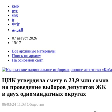
кыр
рус
eng
tr
中文
العربية
07 август 2026
15:17
Все архивные материалы
Поиск по архиву
На основной сайт
ЦИК утвердила смету в 23,9 млн сомов
на проведение выборов депутатов ЖК
в двух одномандатных округах
06/03/24 11:03
Общество