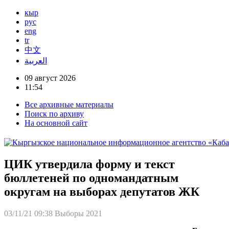
кыр
рус
eng
tr
中文
العربية
09 август 2026
11:54
Все архивные материалы
Поиск по архиву
На основной сайт
ЦИК утвердила форму и текст
бюллетеней по одномандатным
округам на выборах депутатов ЖК
03/11/21 09:38
Выборы 2021