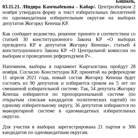
Бишкек,
03.11.21. /Индира Камчыбекова - Кабар/.
Центризбирком 2
ноября утвердила форму и текст избирательных бюллетеней
по одномандатным избирательным округам на выборах
депутатов Жогорку Кенеша КР.
Как сообщает ведомство, решение принято в соответствии со
статьей 30 конституционного Закона КР «О выборах
президента КР и депутатов Жогорку Кенеша», статьей 4
конституционного Закона КР «О Центральной комиссии по
выборам и проведению референдумов Р».
Напомним, выборы в парламент Кыргызстана пройдут 28
ноября. Согласно Конституции КР, принятой на референдуме
11 апреля 2021 года, новый состав Жогорку Кенеша будет
состоять из 90 депутатов и избирается сроком на 5 лет по
смешанной избирательной системе. Так, 54 депутата Жогорку
Кенеша избираются по пропорциональной системе (по
открытым спискам кандидатов политических партий) по
единому избирательному округу, 36 депутатов избираются по
мажоритарной системе в одномандатных избирательных
округах.
Для участия в выборах зарегистрирована 21 партия и 306
кандидатов по одномандатным округам.