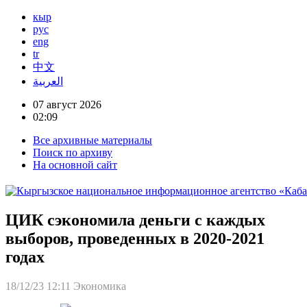
кыр
рус
eng
tr
中文
العربية
07 август 2026
02:09
Все архивные материалы
Поиск по архиву
На основной сайт
ЦИК сэкономила деньги с каждых
выборов, проведенных в 2020-2021
годах
18/12/23 12:11
Экономика