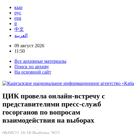
кыр
рус
eng
tr
中文
العربية
09 август 2026
11:50
Все архивные материалы
Поиск по архиву
На основной сайт
ЦИК провела онлайн-встречу с
представителями пресс-служб
госорганов по вопросам
взаимодействия на выборах
08/09/21 16:18
Выборы 2021