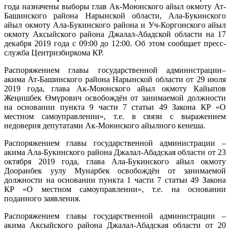
года назначены выборы глав Ак-Моюнского айыл окмоту Ат-
Башинского района Нарынской области, Ала-Букинского
айыл окмоту Ала-Букинского района и Уч-Коргонского айыл
окмоту Аксыйского района Джалал-Абадской области на 17
декабря 2019 года с 09:00 до 12:00. Об этом сообщает пресс-
служба Центризбиркома КР.
Распоряжением главы государственной администрации–
акима Ат-Башинского района Нарынской области от 29 июля
2019 года, глава Ак-Моюнского айыл окмоту Кайыпов
Жеңишбек Өмүрович освобождён от занимаемой должности
на основании пункта 9 части 7 статьи 49 Закона КР «О
местном самоуправлении», т.е. в связи с выражением
недоверия депутатами Ак-Моюнского айылного кенеша.
Распоряжением главы государственной администрации –
акима Ала-Букинского района Джалал-Абадская области от 23
октября 2019 года, глава Ала-Букинского айыл окмоту
Дооранбек уулу Мунарбек освобождён от занимаемой
должности на основании пункта 1 части 7 статьи 49 Закона
КР «О местном самоуправлении», т.е. на основании
поданного заявления.
Распоряжением главы государственной администрации –
акима Аксыйского района Джалал-Абадская области от 20