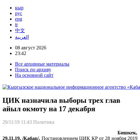
кыр
рус
eng
tr
中文
العربية
08 август 2026
23:42
Все архивные материалы
Поиск по архиву
На основной сайт
ЦИК назначила выборы трех глав
айыл окмоту на 17 декабря
29/11/19 11:43
Политика
Бишкек,
29.11.19. /Кабар/.
Постановлением ЦИК КР от 28 ноября 2019