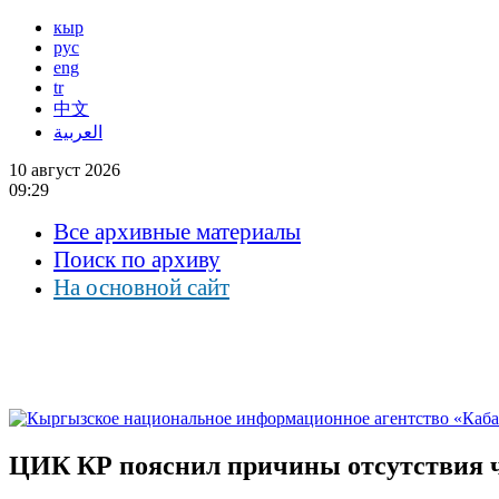
кыр
рус
eng
tr
中文
العربية
10 август 2026
09:29
Все архивные материалы
Поиск по архиву
На основной сайт
ЦИК КР пояснил причины отсутствия ч