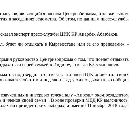
тыгулов, являющийся членом Центризбиркома, а также сыном
стия в заседаниях ведомства. Об этом, по данным пресс-службы
ссказал эксперт пресс-службы ЦИК КР Анарбек Абазбеков.
, будет ли отдыхать в Кыргызстане или за его пределами», -
мил руководство Центризбиркома о том, что поедет отдыхать
тдыхать со своей семьей в Индию», - сказал К.Осмоналиев.
матов подтвердил это, сказав, что член ЦИК оповестил своих
ми ощается об этом и неделю назад уехал отдыхать», - сообщил
озвученных в интервью телеканалу «Апрель» экс-президентом
нь и членов своей семьи». В ходе проверки МВД КР выяснилось,
дах на президентских выборах, а именно 11 ноября 2018 года.