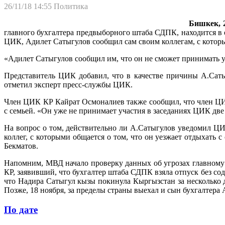
26/11/18 14:55
Политика
Бишкек, 2
главного бухгалтера предвыборного штаба СДПК, находится в о
ЦИК, Адилет Сатыгулов сообщил сам своим коллегам, с котор
«Адилет Сатыгулов сообщил им, что он не сможет принимать у
Представитель ЦИК добавил, что в качестве причины А.Сатыг
отметил эксперт пресс-службы ЦИК.
Член ЦИК КР Кайрат Осмоналиев также сообщил, что член ЦИ
с семьей. «Он уже не принимает участия в заседаниях ЦИК две
На вопрос о том, действительно ли А.Сатыгулов уведомил ЦИ
коллег, с которыми общается о том, что он уезжает отдыхать 
Бекматов.
Напомним, МВД начало проверку данных об угрозах главному
КР, заявивший, что бухгалтер штаба СДПК взяла отпуск без со
что Надира Сатыгул кызы покинула Кыргызстан за несколько д
Позже, 18 ноября, за пределы страны выехал и сын бухгалтера
По дате