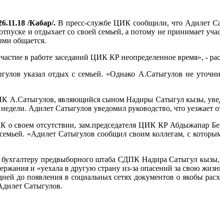
6.11.18 /Кабар/.
В пресс-службе ЦИК сообщили, что Адилет Са
тпуске и отдыхает со своей семьей, а потому не принимает уча
ыми общается.
частие в работе заседаний ЦИК КР неопределенное время», - ра
улов указал отдых с семьей. «Однако А.Сатыгулов не уточнил
К А.Сатыгулов, являющийся сыном Надиры Сатыгул кызы, уведо
 недели. Адилет Сатыгулов уведомил руководство, что уезжает о
К о своем отсутствии, зам.председателя ЦИК КР Абдыжапар Бек
с семьей. «Адилет Сатыгулов сообщил своим коллегам, с которы
 бухгалтеру предвыборного штаба СДПК Надира Сатыгул кызы, 
держания и «уехала в другую страну из-за опасений за свою жиз
ней до появления в социальных сетях документов о якобы расхо
 Адилет Сатыгулов.