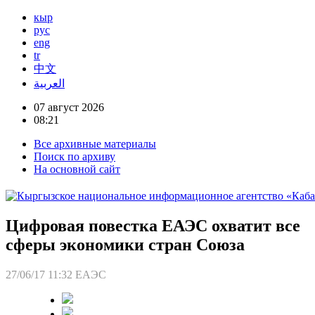
кыр
рус
eng
tr
中文
العربية
07 август 2026
08:21
Все архивные материалы
Поиск по архиву
На основной сайт
Цифровая повестка ЕАЭС охватит все
сферы экономики стран Союза
27/06/17 11:32
ЕАЭС