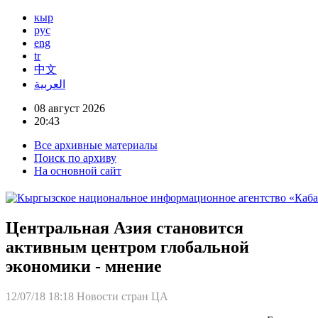
кыр
рус
eng
tr
中文
العربية
08 август 2026
20:43
Все архивные материалы
Поиск по архиву
На основной сайт
Центральная Азия становится
активным центром глобальной
экономики - мнение
12/07/18 18:18
Новости стран ЦА