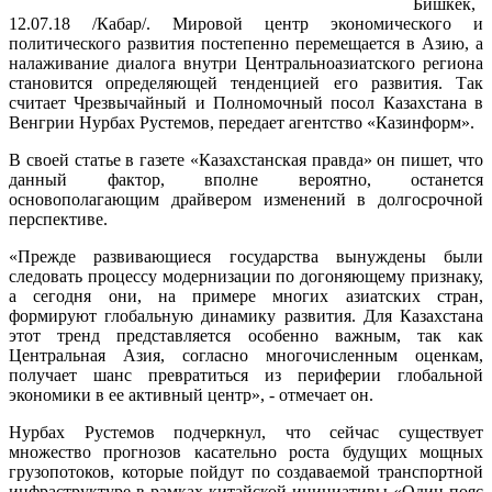
Бишкек,
12.07.18 /Кабар/. Мировой центр экономического и
политического развития постепенно перемещается в Азию, а
налаживание диалога внутри Центральноазиатского региона
становится определяющей тенденцией его развития. Так
считает Чрезвычайный и Полномочный посол Казахстана в
Венгрии Нурбах Рустемов, передает агентство «Казинформ».
В своей статье в газете «Казахстанская правда» он пишет, что
данный фактор, вполне вероятно, останется
основополагающим драйвером изменений в долгосрочной
перспективе.
«Прежде развивающиеся государства вынуждены были
следовать процессу модернизации по догоняющему признаку,
а сегодня они, на примере многих азиатских стран,
формируют глобальную динамику развития. Для Казахстана
этот тренд представляется особенно важным, так как
Центральная Азия, согласно многочисленным оценкам,
получает шанс превратиться из периферии глобальной
экономики в ее активный центр», - отмечает он.
Нурбах Рустемов подчеркнул, что сейчас существует
множество прогнозов касательно роста будущих мощных
грузопотоков, которые пойдут по создаваемой транспортной
инфраструктуре в рамках китайской инициативы «Один пояс