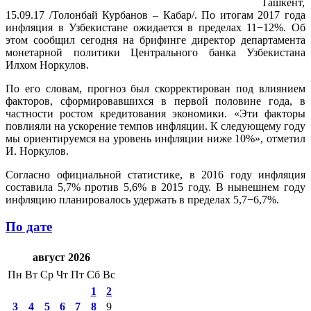
Ташкент,
15.09.17 /Толонбай Курбанов – Кабар/. По итогам 2017 года
инфляция в Узбекистане ожидается в пределах 11−12%. Об
этом сообщил сегодня на брифинге директор департамента
монетарной политики Центрального банка Узбекистана
Илхом Норкулов.
По его словам, прогноз был скорректирован под влиянием
факторов, сформировавшихся в первой половине года, в
частности ростом кредитования экономики. «Эти факторы
повлияли на ускорение темпов инфляции. К следующему году
мы ориентируемся на уровень инфляции ниже 10%», отметил
И. Норкулов.
Согласно официальной статистике, в 2016 году инфляция
составила 5,7% против 5,6% в 2015 году. В нынешнем году
инфляцию планировалось удержать в пределах 5,7−6,7%.
По дате
август 2026
Пн
Вт
Ср
Чт
Пт
Сб
Вс
1
2
3
4
5
6
7
8
9