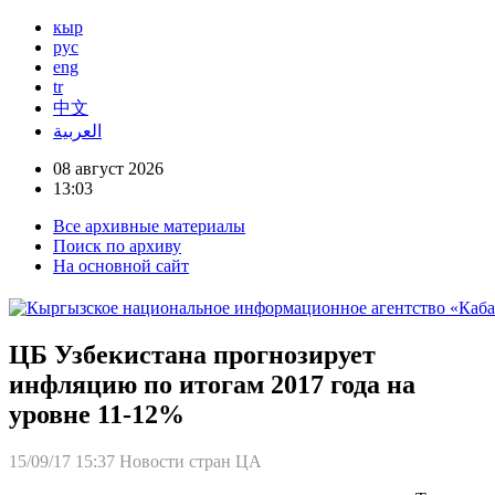
кыр
рус
eng
tr
中文
العربية
08 август 2026
13:03
Все архивные материалы
Поиск по архиву
На основной сайт
ЦБ Узбекистана прогнозирует
инфляцию по итогам 2017 года на
уровне 11-12%
15/09/17 15:37
Новости стран ЦА