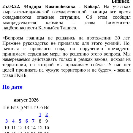
Бишкек,
25.03.22. /Индира Камчыбекова - Кабар/.
На участках
кыргызско-таджикской государственной границы все время
складываются опасные ситуации. Об этом сообщил
зампредседателя кабмина - глава Госкомитета
нацбезопасности Камчыбек Ташиев.
«Вопросы границы не решались на протяжении 30 лет.
Прежнее руководство не прилагало для этого усилий. Но,
начиная с прошлого года, по поручению президента
принимаем серьезные меры по решению этого вопроса. Мы
намереваемся действовать только в рамках закона, исходя из
территории, на которой мы проживаем сейчас. У нас нет
целей проникать на чужую территорию и не будет», - заявил
глава ГКНБ.
По дате
август 2026
Пн
Вт
Ср
Чт
Пт
Сб
Вс
1
2
3
4
5
6
7
8
9
10
11
12
13
14
15
16