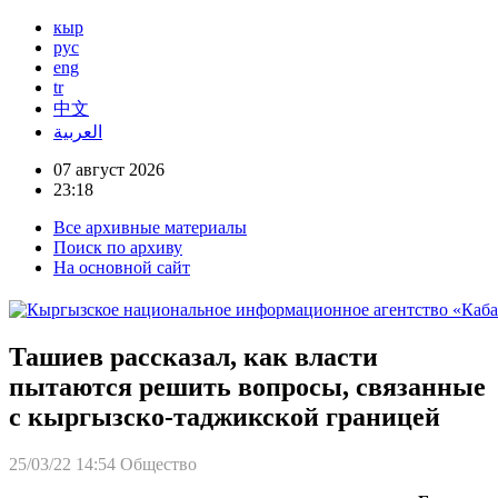
кыр
рус
eng
tr
中文
العربية
07 август 2026
23:18
Все архивные материалы
Поиск по архиву
На основной сайт
Ташиев рассказал, как власти
пытаются решить вопросы, связанные
с кыргызско-таджикской границей
25/03/22 14:54
Общество