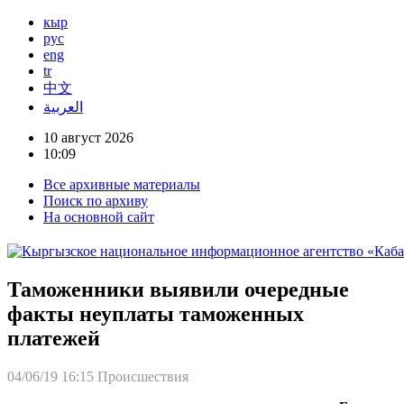
кыр
рус
eng
tr
中文
العربية
10 август 2026
10:09
Все архивные материалы
Поиск по архиву
На основной сайт
Таможенники выявили очередные
факты неуплаты таможенных
платежей
04/06/19 16:15
Происшествия