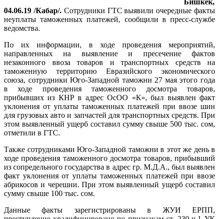
Бишкек,
04.06.19 /Кабар/.
Сотрудники ГТС выявили очередные факты
неуплаты таможенных платежей, сообщили в пресс-службе
ведомства.
По их информации, в ходе проведения мероприятий,
направленных на выявление и пресечение фактов
незаконного ввоза товаров и транспортных средств на
таможенную территорию Евразийского экономического
союза, сотрудники Юго-Западной таможни 27 мая этого года
в ходе проведения таможенного досмотра товаров,
прибывших из КНР в адрес ОсОО «К», был выявлен факт
уклонения от уплаты таможенных платежей при ввозе шин
для грузовых авто и запчастей для транспортных средств. При
этом выявленный ущерб составил сумму свыше 500 тыс. сом,
отметили в ГТС.
Также сотрудниками Юго-Западной таможни в этот же день в
ходе проведения таможенного досмотра товаров, прибывший
из сопредельного государства в адрес гр. М.Д.А., был выявлен
факт уклонения от уплаты таможенных платежей при ввозе
абрикосов и черешни. При этом выявленный ущерб составил
сумму свыше 100 тыс. сом.
Данные факты зарегистрированы в ЖУИ ЕРПП,
преступление квалифицировано по признакам ст. 230 ч.1 УК