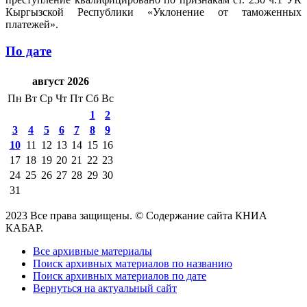
Кыргызской Республики «Уклонение от таможенных
платежей».
По дате
август 2026
Пн
Вт
Ср
Чт
Пт
Сб
Вс
1
2
3
4
5
6
7
8
9
10
11
12
13
14
15
16
17
18
19
20
21
22
23
24
25
26
27
28
29
30
31
2023 Все права защищены. © Содержание сайта КНИА
КАБАР.
Все архивные материалы
Поиск архивных материалов по названию
Поиск архивных материалов по дате
Вернуться на актуальный сайт