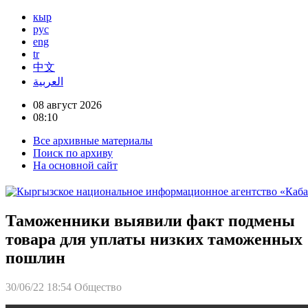
кыр
рус
eng
tr
中文
العربية
08 август 2026
08:10
Все архивные материалы
Поиск по архиву
На основной сайт
Таможенники выявили факт подмены
товара для уплаты низких таможенных
пошлин
30/06/22 18:54
Общество