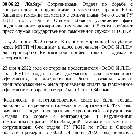
30.06.22. /Кабар/.
Сотрудниками Отдела по борьбе с
контрабандой и нарушениями таможенных правил Юго-
Западной таможни совместно с сотрудниками 6-го отдела ГУ
ГКНБ по г. Ош и Ошской области установлен факт
недостоверного декларирования товаров. Об этом сообщает
пресс-служба Государственной таможенной службы (ГТС) КР.
Так, 22 июня 2022 года из Китайской Народной Республики
через МПТП «Иркештам» в адрес получателя «ОсОО И.Л.П.»
на территорию Кыргызстана прибыл товар – одежда в
ассортименте.
23 июня 2022 года со стороны представителя «ОсОО И.Л.П.»
гр. «Б.у.Ш» подан пакет документов для таможенного
оформления, в документации были указаны «носки
хлопчатобумажные», была произведена оплата за таможенное
оформление товара в размере 2 млн 1 тыс. 634 сомов.
Фактически в автотранспортном средстве были товары
народного потребления (одежда в ассортименте). Факт был
выявлен в ходе проведенных мероприятий сотрудниками
Отдела по борьбе с контрабандой и нарушениями
таможенных правил Юго-Западной таможни совместно с
сотрудниками 6-го отдела ГУ ГКНБ по г.Ош и Ошской
области примерно в 00:20 24 июня 2022 года, водитель