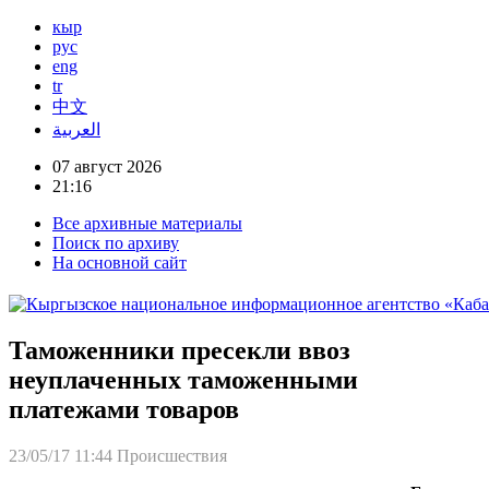
кыр
рус
eng
tr
中文
العربية
07 август 2026
21:16
Все архивные материалы
Поиск по архиву
На основной сайт
Таможенники пресекли ввоз
неуплаченных таможенными
платежами товаров
23/05/17 11:44
Происшествия