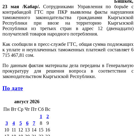
Бишкек,
23 мая /Кабар/.
Сотрудниками Управления по борьбе с
контрабандой ГТС при ПКР выявлены факты нарушения
таможенного законодательства гражданами Кыргызской
Республики при ввозе на территорию Кыргызской
Республики из третьих стран в адрес 12 (двенадцати)
получателей товаров народного потребления.
Как сообщили в пресс-службе ГТС, общая сумма подлежащих
к уплате и неуплаченных таможенных платежей составляет 6
715 467,81 сом.
По данным фактам материалы дела переданы в Генеральную
прокуратуру для решения вопроса в соответствии с
законодательством Кыргызской Республики.
По дате
август 2026
Пн
Вт
Ср
Чт
Пт
Сб
Вс
1
2
3
4
5
6
7
8
9
10
11
12
13
14
15
16