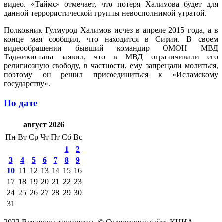
видео. «Таймс» отмечает, что потеря Халимова будет для
данной террористической группы невосполнимой утратой.
Полковник Гулмурод Халимов исчез в апреле 2015 года, а в
конце мая сообщил, что находится в Сирии. В своем
видеообращении бывший командир ОМОН МВД
Таджикистана заявил, что в МВД ограничивали его
религиозную свободу, в частности, ему запрещали молиться,
поэтому он решил присоединиться к «Исламскому
государству».
По дате
август 2026
Пн
Вт
Ср
Чт
Пт
Сб
Вс
1
2
3
4
5
6
7
8
9
10
11
12
13
14
15
16
17
18
19
20
21
22
23
24
25
26
27
28
29
30
31
2023 Все права защищены. © Содержание сайта КНИА