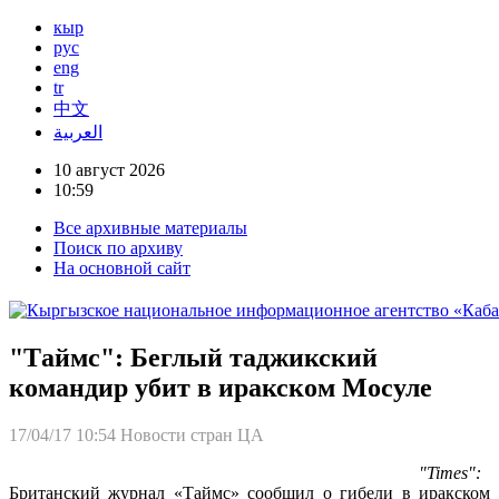
кыр
рус
eng
tr
中文
العربية
10 август 2026
10:59
Все архивные материалы
Поиск по архиву
На основной сайт
"Tаймс": Беглый таджикский
командир убит в иракском Мосуле
17/04/17 10:54
Новости стран ЦА
"Times":
Британский журнал «Таймс» сообщил о гибели в иракском