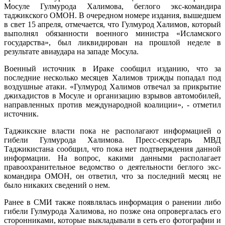
Мосуле Гулмурода Халимова, беглого экс-командира
таджикского ОМОН. В очередном номере издания, вышедшем
в свет 15 апреля, отмечается, что Гулмурод Халимов, который
выполнял обязанности военного министра «Исламского
государства», был ликвидирован на прошлой неделе в
результате авиаудара на западе Мосула.
Военный источник в Ираке сообщил изданию, что за
последние несколько месяцев Халимов трижды попадал под
воздушные атаки. «Гулмурод Халимов отвечал за прикрытие
джихадистов в Мосуле и организацию взрывов автомобилей,
направленных против международной коалиции», - отметил
источник.
Таджикские власти пока не располагают информацией о
гибели Гулмурода Халимова. Пресс-секретарь МВД
Таджикистана сообщил, что пока нет подтверждения данной
информации. На вопрос, какими данными располагает
правоохранительное ведомство о деятельности беглого экс-
командира ОМОН, он ответил, что за последний месяц не
было никаких сведений о нем.
Ранее в СМИ также появлялась информация о ранении либо
гибели Гулмурода Халимова, но позже она опровергалась его
сторонниками, которые выкладывали в сеть его фотографии и