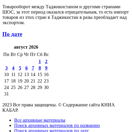
Товарооборот между Таджикистаном и другими странами
ШОС, за этот период оказался отрицательным, то есть импорт
товаров из этих стран в Таджикистан в разы преобладает над
экспортом.
По дате
август 2026
Пн
Вт
Ср
Чт
Пт
Сб
Вс
1
2
3
4
5
6
7
8
9
10
11
12
13
14
15
16
17
18
19
20
21
22
23
24
25
26
27
28
29
30
31
2023 Все права защищены. © Содержание сайта КНИА
КАБАР.
Все архивные материалы
Поиск архивных материалов по названию
Поиск архивных материалов по дате