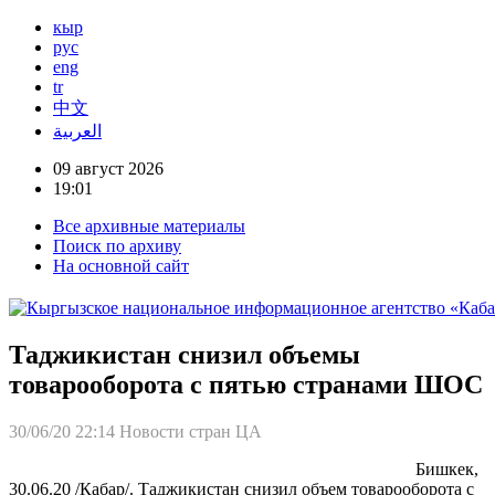
кыр
рус
eng
tr
中文
العربية
09 август 2026
19:01
Все архивные материалы
Поиск по архиву
На основной сайт
Таджикистан снизил объемы
товарооборота с пятью странами ШОС
30/06/20 22:14
Новости стран ЦА
Бишкек,
30.06.20 /Кабар/. Таджикистан снизил объем товарооборота с