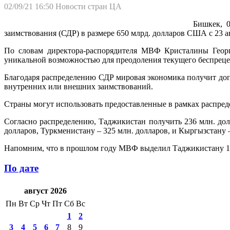
02/09/21 16:50
Новости стран ЦА
Бишкек, 
заимствования (СДР) в размере 650 млрд. долларов США с 23 ав
По словам директора-распорядителя МВФ Кристалины Георг
уникальной возможностью для преодоления текущего беспреце
Благодаря распределению СДР мировая экономика получит доп
внутренних или внешних заимствований.
Страны могут использовать предоставленные в рамках распре
Согласно распределению, Таджикистан получить 236 млн. дол
долларов, Туркменистану – 325 млн. долларов, и Кыргызстану –
Напомним, что в прошлом году МВФ выделил Таджикистану 18
По дате
август 2026
Пн
Вт
Ср
Чт
Пт
Сб
Вс
1
2
3
4
5
6
7
8
9