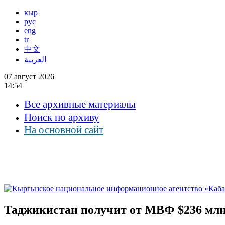
кыр
рус
eng
tr
中文
العربية
07 август 2026
14:54
Все архивные материалы
Поиск по архиву
На основной сайт
Таджикистан получит от МВФ $236 млн