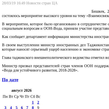
28/03/19 16:49
Новости стран ЦА
Бишкек, 
состоялось мероприятие высокого уровня на тему «Взаимосвязь
В мероприятии, которое было организовано в сотрудничеств
социальным вопросам и ООН-Вода, приняли участие представи
Как сообщает департамент информации министерства иностран
В своем выступлении министр иностранных дел Таджикистан
которые наносят серьезный ущерб населению и экономике стра
Глава таджикского внешнеполитического ведомства отметил во
Министр призвал представителей стран членов ООН поддерж
«Вода для устойчивого развития, 2018-2028».
По дате
август 2026
Пн
Вт
Ср
Чт
Пт
Сб
Вс
1
2
3
4
5
6
7
8
9