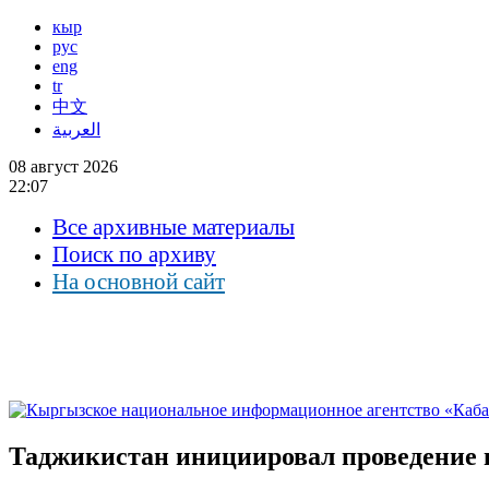
кыр
рус
eng
tr
中文
العربية
08 август 2026
22:07
Все архивные материалы
Поиск по архиву
На основной сайт
Таджикистан инициировал проведение 