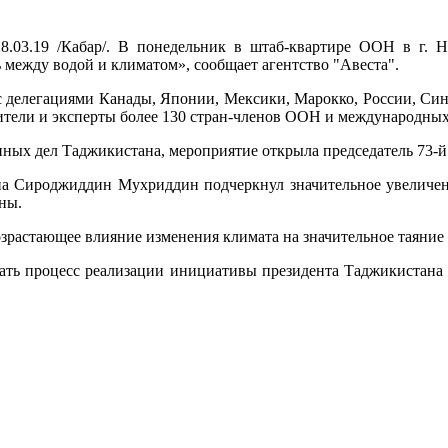
28.03.19 /Кабар/. В понедельник в штаб-квартире ООН в г
 между водой и климатом», сообщает агентство "Авеста".
е с делегациями Канады, Японии, Мексики, Марокко, России, С
тели и эксперты более 130 стран-членов ООН и международных
ных дел Таджикистана, мероприятие открыла председатель 73-
а Сироджиддин Мухриддин подчеркнул значительное увеличен
ны.
зрастающее влияние изменения климата на значительное таяние
ать процесс реализации инициативы президента Таджикистан