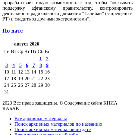
прорабатывает такую возможность с тем, чтобы “оказывать
поддержку афганскому правительству, контролировать
деятельность радикального движения “Талибан” (запрещено в
РТ) и следить за другими экстремистами”.
По дате
август 2026
Пн
Вт
Ср
Чт
Пт
Сб
Вс
1
2
3
4
5
6
7
8
9
10
11
12
13
14
15
16
17
18
19
20
21
22
23
24
25
26
27
28
29
30
31
2023 Все права защищены. © Содержание сайта КНИА
КАБАР.
Все архивные материалы
Поиск архивных материалов по названию
Поиск архивных материалов по дате
Вернуться на актуальный сайт