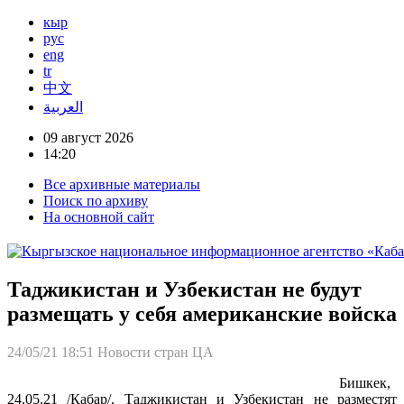
кыр
рус
eng
tr
中文
العربية
09 август 2026
14:20
Все архивные материалы
Поиск по архиву
На основной сайт
Таджикистан и Узбекистан не будут
размещать у себя американские войска
24/05/21 18:51
Новости стран ЦА
Бишкек,
24.05.21 /Кабар/. Таджикистан и Узбекистан не разместят