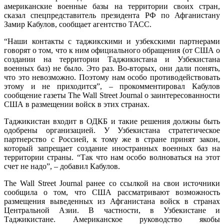
американские военные базы на территории своих стран,
сказал спецпредставитель президента РФ по Афганистану
Замир Кабулов, сообщает агентство ТАСС.
“Наши контакты с таджикскими и узбекскими партнерами
говорят о том, что к ним официального обращения (от США о
создании на территории Таджикистана и Узбекистана
военных баз) не было. Это раз. Во-вторых, они дали понять,
что это невозможно. Поэтому нам особо противодействовать
этому и не приходится”, – прокомментировал Кабулов
сообщение газеты The Wall Street Journal о заинтересованности
США в размещении войск в этих странах.
Таджикистан входит в ОДКБ и такие решения должны быть
одобрены организацией. У Узбекистана стратегическое
партнерство с Россией, к тому же в стране принят закон,
который запрещает создание иностранных военных баз на
территории страны. “Так что нам особо волноваться на этот
счет не надо”, – добавил Кабулов.
The Wall Street Journal ранее со ссылкой на свои источники
сообщила о том, что США рассматривают возможность
размещения выведенных из Афганистана войск в странах
Центральной Азии. В частности, в Узбекистане и
Таджикистане. Американское руководство якобы