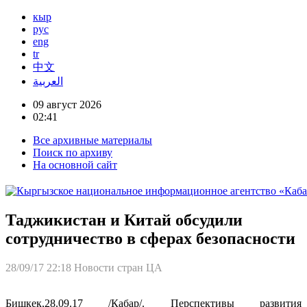
кыр
рус
eng
tr
中文
العربية
09 август 2026
02:41
Все архивные материалы
Поиск по архиву
На основной сайт
Таджикистан и Китай обсудили
сотрудничество в сферах безопасности
28/09/17 22:18
Новости стран ЦА
Бишкек,28.09.17 /Кабар/. Перспективы развития