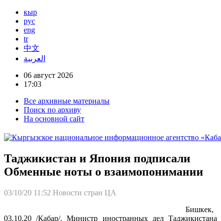
кыр
рус
eng
tr
中文
العربية
06 август 2026
17:03
Все архивные материалы
Поиск по архиву
На основной сайт
Таджикистан и Япония подписали
Обменные ноты о взаимопонимании
03/10/20 11:52
Новости стран ЦА
Бишкек,
03.10.20 /Кабар/. Министр иностранных дел Таджикистана