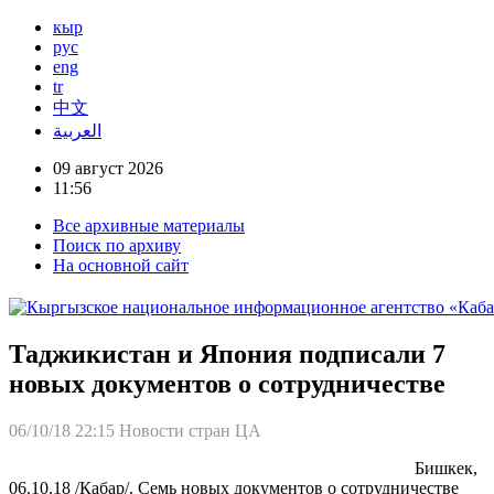
кыр
рус
eng
tr
中文
العربية
09 август 2026
11:56
Все архивные материалы
Поиск по архиву
На основной сайт
Таджикистан и Япония подписали 7
новых документов о сотрудничестве
06/10/18 22:15
Новости стран ЦА
Бишкек,
06.10.18 /Кабар/. Семь новых документов о сотрудничестве