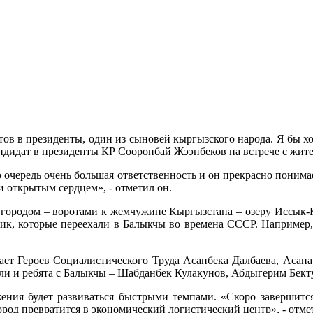
ов в президенты, один из сыновей кыргызского народа. Я бы хо
андидат в президенты КР Сооронбай Жээнбеков на встрече с жит
 очередь очень большая ответственность и он прекрасно понимает
и открытым сердцем», - отметил он.
городом – воротами к жемчужине Кыргызстана – озеру Иссык-Кул
лик, которые переехали в Балыкчы во времена СССР. Например,
ет Героев Социалистического Труда Асанбека Далбаева, Асана
и и ребята с Балыкчы – Шабданбек Кулакунов, Абдыгерим Бектур
ения будет развиваться быстрыми темпами. «Скоро завершится
ород превратится в экономический логистический центр», - отме