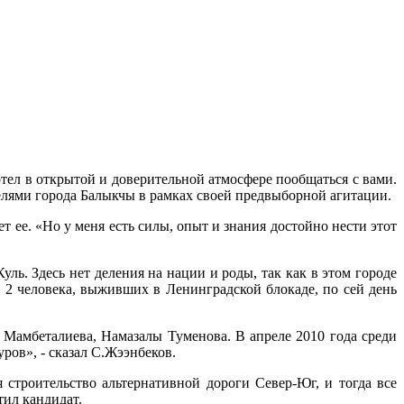
тел в открытой и доверительной атмосфере пообщаться с вами.
елями города Балыкчы в рамках своей предвыборной агитации.
 ее. «Но у меня есть силы, опыт и знания достойно нести этот
ь. Здесь нет деления на нации и роды, так как в этом городе
 2 человека, выживших в Ленинградской блокаде, по сей день
 Мамбеталиева, Намазалы Туменова. В апреле 2010 года среди
ов», - сказал С.Жээнбеков.
 строительство альтернативной дороги Север-Юг, и тогда все
тил кандидат.