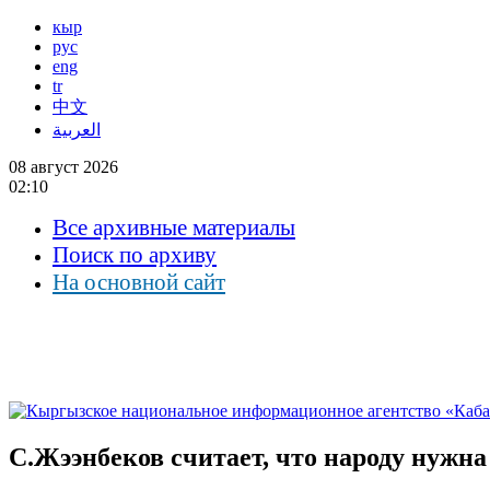
кыр
рус
eng
tr
中文
العربية
08 август 2026
02:10
Все архивные материалы
Поиск по архиву
На основной сайт
С.Жээнбеков считает, что народу нужна