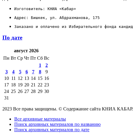
Изготовитель: КНИА «Кабар»
Адрес: Бишкек, ул. Абдрахманова, 175
Заказано и оплачено из Избирательного фонда кандид
По дате
август 2026
Пн
Вт
Ср
Чт
Пт
Сб
Вс
1
2
3
4
5
6
7
8
9
10
11
12
13
14
15
16
17
18
19
20
21
22
23
24
25
26
27
28
29
30
31
2023 Все права защищены. © Содержание сайта КНИА КАБАР
Все архивные материалы
Поиск архивных материалов по названию
Поиск архивных материалов по дате