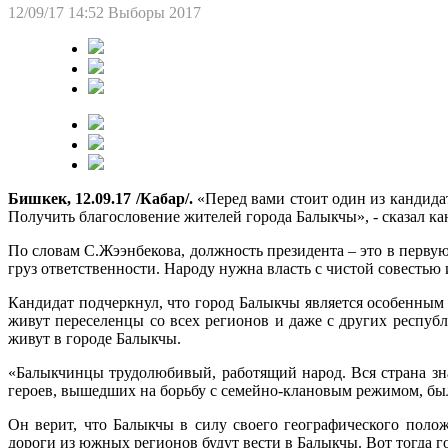
12/09/17 14:52
Выборы 2017
Бишкек, 12.09.17 /Кабар/.
«Перед вами стоит один из кандидат
Получить благословение жителей города Балыкчы», - сказал к
По словам С.Жээнбекова, должность президента – это в первую
груз ответственности. Народу нужна власть с чистой совестью 
Кандидат подчеркнул, что город Балыкчы является особенным 
живут переселенцы со всех регионов и даже с других респуб
живут в городе Балыкчы.
«Балыкчинцы трудолюбивый, работящий народ. Вся страна зна
героев, вышедших на борьбу с семейно-клановым режимом, был
Он верит, что Балыкчы в силу своего географического полож
дороги из южных регионов будут вести в Балыкчы. Вот тогда г