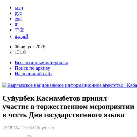
кыр
рус
eng
tr
中文
العربية
06 август 2026
13:10
Все архивные материалы
Поиск по архиву
На основной сайт
Суйунбек Касмамбетов принял
участие в торжественном мероприятии
в честь Дня государственного языка
23/09/24 15:16
Общество