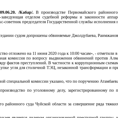
9.06.20. /Кабар/.
В производстве Первомайского районного 
-заведующая отделом судебной реформы и законности аппар
кс-советник председателя Государственной службы исполнения
заседании судом допрошены обвиняемые Джолдубаева, Раимжанов
тво отложено на 11 июня 2020 года к 10:00 часам», - отметили в 
ная комиссия по вопросу выдвижения обвинений против Алмаз
 ряду фактов преступлений. В частности к коррупционным схе
акупке угля для столичной ТЭЦ, незаконной трансформации и п
ной специальной комиссии указано, что по поручению Атамбаев
роизводство по уголовному делу, зарегистрированному по п
го районного суда Чуйской области за совершение ряда тяжки
тукаев является лидером организованной преступной группы, 