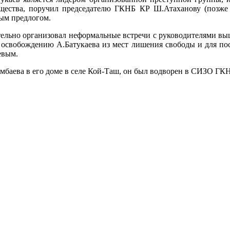
ества, поручил председателю ГКНБ КР Ш.Атаханову (позже н
ым предлогом.
ельно организовал неформальные встречи с руководителями выш
о освобождению А.Батукаева из мест лишения свободы и для по
евым.
амбаева в его доме в селе Кой-Таш, он был водворен в СИЗО ГК
.