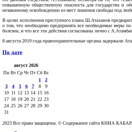
повышенную общественную опасность для государства и общ
незаконному освобождению из мест лишения свободы под люб
В целях исполнения преступного плана Ш.Атаханов предварит
о том, что необходимо предпринять все необходимые меры п
болезни, и что все эти действия согласованы лично с А.Атамба
8 августа 2019 года правоохранительные органы задержали Ат
По дате
август 2026
Пн
Вт
Ср
Чт
Пт
Сб
Вс
1
2
3
4
5
6
7
8
9
10
11
12
13
14
15
16
17
18
19
20
21
22
23
24
25
26
27
28
29
30
31
2023 Все права защищены. © Содержание сайта КНИА КАБАР