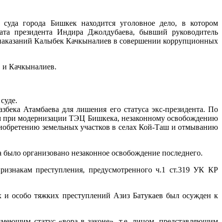
суда города Бишкек находится уголовное дело, в котором
ата президента Индира Джолдубаева, бывший руководитель
 наказаний Калыбек Качкыналиев в совершении коррупционных
 и Качкыналиев.
суде.
бека Атамбаева для лишения его статуса экс-президента. По
мам при модернизации ТЭЦ Бишкека, незаконному освобождению
риобретению земельных участков в селах Кой-Таш и отмыванию
а было организовано незаконное освобождение последнего.
ризнакам преступления, предусмотренного ч.1 ст.319 УК КР
х и особо тяжких преступлений Азиз Батукаев был осужден к
имеющим статус «вора в законе», т.е. лицом, представляющим