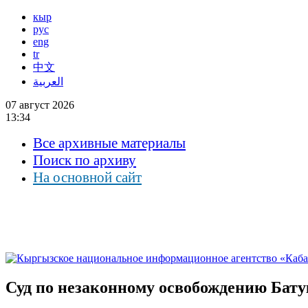
кыр
рус
eng
tr
中文
العربية
07 август 2026
13:34
Все архивные материалы
Поиск по архиву
На основной сайт
Суд по незаконному освобождению Бату