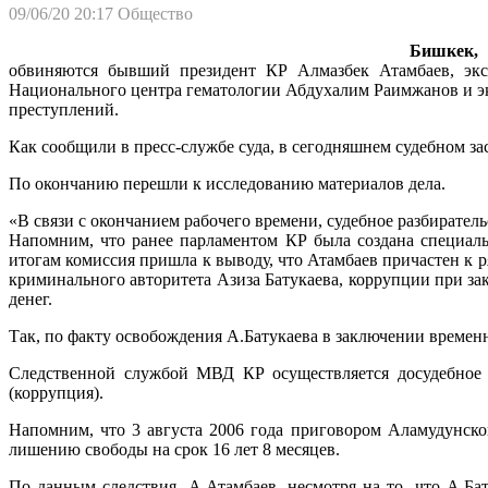
09/06/20 20:17
Общество
Бишкек, 0
обвиняются бывший президент КР Алмазбек Атамбаев, экс
Национального центра гематологии Абдухалим Раимжанов и э
преступлений.
Как сообщили в пресс-службе суда, в сегодняшнем судебном 
По окончанию перешли к исследованию материалов дела.
«В связи с окончанием рабочего времени, судебное разбирательс
Напомним, что ранее парламентом КР была создана специаль
итогам комиссия пришла к выводу, что Атамбаев причастен к
криминального авторитета Азиза Батукаева, коррупции при з
денег.
Так, по факту освобождения А.Батукаева в заключении времен
Следственной службой МВД КР осуществляется досудебное п
(коррупция).
Напомним, что 3 августа 2006 года приговором Аламудунско
лишению свободы на срок 16 лет 8 месяцев.
По данным следствия, А.Атамбаев, несмотря на то, что А.Ба