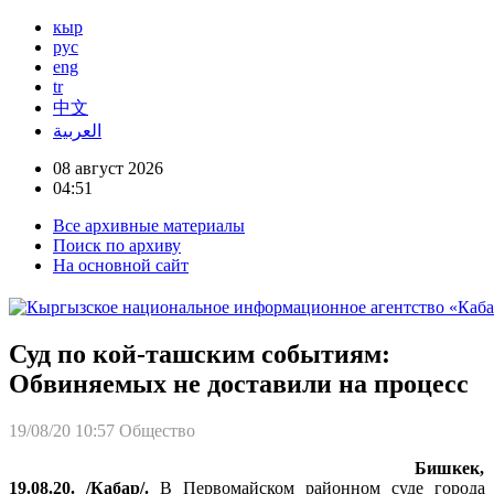
кыр
рус
eng
tr
中文
العربية
08 август 2026
04:51
Все архивные материалы
Поиск по архиву
На основной сайт
Суд по кой-ташским событиям:
Обвиняемых не доставили на процесс
19/08/20 10:57
Общество
Бишкек,
19.08.20. /Кабар/.
В Первомайском районном суде города