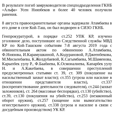
В результате погиб замруководителя спецподразделения ГКНБ
«Альфа» Усен Ниязбеков и более 40 человек получили
ранения.
8 августа правоохранительные органы задержали Атамбаева в
его доме в селе Кой-Таш, он был водворен в СИЗО ГКНБ.
Генпрокуратурой, в порядке ст.252 УПК КР, изучено
уголовное дело, поступившее из Следственной службы МВД
КР по Кой-Ташским событиям 7-8 августа 2019 года с
обвинительным актом по обвинению А.Атамбаева,
Ф.Ниязова, И.Карамушкиной, А.Кодурановой, Р.Джеенбекова,
М.Мискенбаева, К.Жолдубаевой, К.Сагымбаева, М.Шаменова,
Карыпбек уулу Р., Ф.Баабиева, К.Осмоналиева, Капарбек уулу
Н. и А.Какебаева, в совершении преступлений
предусмотренных статьями ст. 39, ст. 309 (покушение на
насильственный захват власти); ст.355 (угроза или насилие в
отношении представителя власти), ст.337
(воспрепятствование деятельности следователя), ст.244 (захват
заложников), ст. 264 (массовые беспорядки), ст.130 (убийство),
ст.39, ст.130 (покушения на убийство), ст.253 (незаконный
оборот оружия), ст.257 (хищение или вымогательство
огнестрельного оружия), ст.338 (угроза и насилие в связи с
досудебным производством) УК КР.