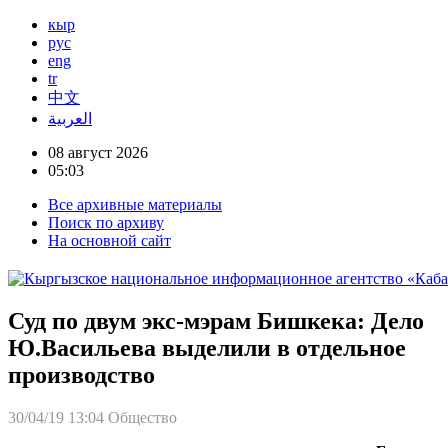
кыр
рус
eng
tr
中文
العربية
08 август 2026
05:03
Все архивные материалы
Поиск по архиву
На основной сайт
Суд по двум экс-мэрам Бишкека: Дело
Ю.Васильева выделили в отдельное
производство
30/04/19 13:04
Общество