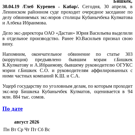
Бишкек,
30.04.19 /Глеб Куренев - Кабар/.
Сегодня, 30 апреля, в
Ленинском районном суде проходит очередное заседание по
делу обвиняемых экс-мэров столицы Кубанычбека Кулматова
и Албека Ибраимова.
Дело экс-директора ОАО «Дастан» Юрия Васильева выделили
в отдельное производство. Ранее Ю.Васильев признал свою
вину.
Напомним, окончательное обвинение по статье 303
(коррупция) предъявлено бывшим мэрам г.Бишкек
К.Кулматову и А.Ибраимову, бывшему руководителю ОГУКС
мэрии г.Бишкек С.О. и руководителям аффилированных с
ними частных компаний К.Ш. и С.А.
Ущерб государству по уголовным делам, по которым проходит
экс-мэр Бишкека Кубанычбек Кулматов, оценивается в 94
млн. 884 тыс. сомов.
По дате
август 2026
Пн
Вт
Ср
Чт
Пт
Сб
Вс