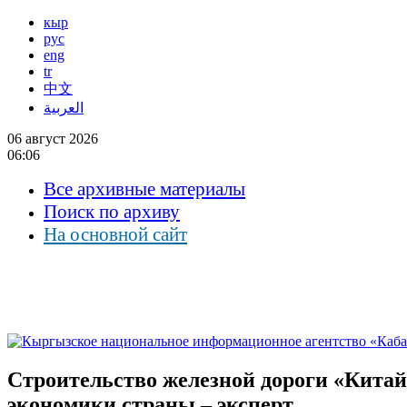
кыр
рус
eng
tr
中文
العربية
06 август 2026
06:06
Все архивные материалы
Поиск по архиву
На основной сайт
Строительство железной дороги «Кита
экономики страны – эксперт