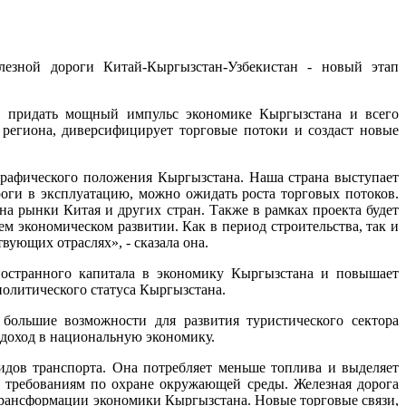
лезной дороги Китай-Кыргызстан-Узбекистан - новый этап
ым придать мощный импульс экономике Кыргызстана и всего
региона, диверсифицирует торговые потоки и создаст новые
графического положения Кыргызстана. Наша страна выступает
ги в эксплуатацию, можно ожидать роста торговых потоков.
а рынки Китая и других стран. Также в рамках проекта будет
м экономическом развитии. Как в период строительства, так и
вующих отраслях», - сказала она.
ностранного капитала в экономику Кыргызстана и повышает
олитического статуса Кыргызстана.
 большие возможности для развития туристического сектора
 доход в национальную экономику.
идов транспорта. Она потребляет меньше топлива и выделяет
 требованиям по охране окружающей среды. Железная дорога
 трансформации экономики Кыргызстана. Новые торговые связи,