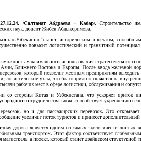
27.12.24. /Салтанат Абдраева – Кабар/.
Строительство же
ческих наук, доцент Жибек Абдыкеримова.
гызстан-Узбекистан"станет историческим проектом, способн
 существенно повысит логистический и транзитный потенциал 
зможность максимального использования стратегического гео
зии, Ближнего Востока и Европы. После ввода железной доро
еревозок, который позволит местным предприятиям выходить н
, логистические узлы, что благоприятно скажется на внутренне
тысячи рабочих мест в сфере логистики, обслуживания и сопутст
ии со стороны Китая и Узбекистана, что ускоряет приток и
народного сотрудничества также способствует укреплению геоп
оперевозок, но и для пассажирских перевозок. Это открывает
сообщение увеличит поток туристов и принесет дополнительный
лезная дорога является одним из самых экологически чистых в
обильным транспортом. Этот фактор соответствует глобальным
 магистраль, а проект, который станет драйвером структурной