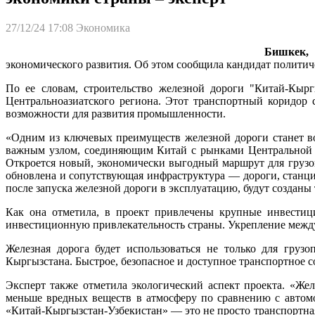
27/12/24 17:08
Экономика
Бишкек, 
экономического развития. Об этом сообщила кандидат полити
По ее словам, строительство железной дороги "Китай-Кыр
Центральноазиатского региона. Этот транспортный коридор
возможности для развития промышленности.
«Одним из ключевых преимуществ железной дороги станет во
важным узлом, соединяющим Китай с рынками Центральной А
Откроется новый, экономически выгодный маршрут для грузоп
обновлена и сопутствующая инфраструктура — дороги, станции
после запуска железной дороги в эксплуатацию, будут созданы 
Как она отметила, в проект привлечены крупные инвестиц
инвестиционную привлекательность страны. Укрепление между
Железная дорога будет использоваться не только для груз
Кыргызстана. Быстрое, безопасное и доступное транспортное 
Эксперт также отметила экологический аспект проекта. «Же
меньше вредных веществ в атмосферу по сравнению с автом
«Китай-Кыргызстан-Узбекистан» — это не просто транспортная