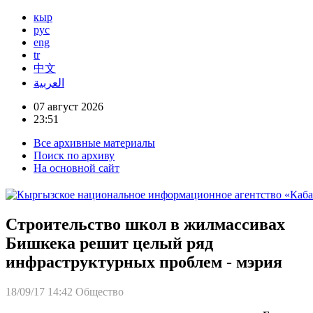
кыр
рус
eng
tr
中文
العربية
07 август 2026
23:51
Все архивные материалы
Поиск по архиву
На основной сайт
Строительство школ в жилмассивах
Бишкека решит целый ряд
инфраструктурных проблем - мэрия
18/09/17 14:42
Общество