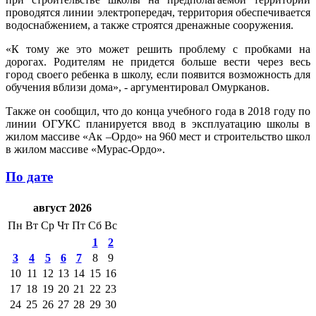
проводятся линии электропередач, территория обеспечивается
водоснабжением, а также строятся дренажные сооружения.
«К тому же это может решить проблему с пробками на
дорогах. Родителям не придется больше вести через весь
город своего ребенка в школу, если появится возможность для
обучения вблизи дома», - аргументировал Омурканов.
Также он сообщил, что до конца учебного года в 2018 году по
линии ОГУКС планируется ввод в эксплуатацию школы в
жилом массиве «Ак –Ордо» на 960 мест и строительство школ
в жилом массиве «Мурас-Ордо».
По дате
август 2026
Пн
Вт
Ср
Чт
Пт
Сб
Вс
1
2
3
4
5
6
7
8
9
10
11
12
13
14
15
16
17
18
19
20
21
22
23
24
25
26
27
28
29
30