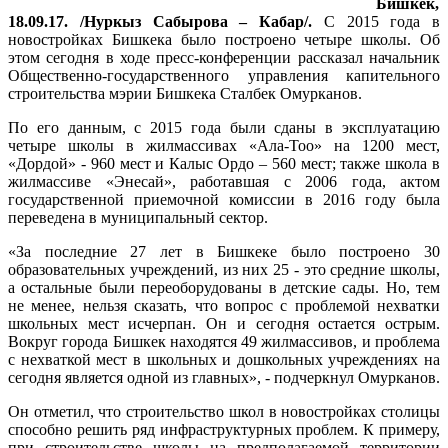
Бишкек,
18.09.17. /Нуркыз Сабырова – Кабар/.
C 2015 года в
новостройках Бишкека было построено четыре школы. Об
этом сегодня в ходе пресс-конференции рассказал начальник
Общественно-государственного управления капительного
строительства мэрии Бишкека Сталбек Омурканов.
По его данным, с 2015 года были сданы в эксплуатацию
четыре школы в жилмассивах «Ала-Тоо» на 1200 мест,
«Дордой» - 960 мест и Калыс Ордо – 560 мест; также школа в
жилмассиве «Энесай», работавшая с 2006 года, актом
государственной приемочной комиссии в 2016 году была
переведена в муниципальный сектор.
«За последние 27 лет в Бишкеке было построено 30
образовательных учреждений, из них 25 - это средние школы,
а остальные были переоборудованы в детские сады. Но, тем
не менее, нельзя сказать, что вопрос с проблемой нехватки
школьных мест исчерпан. Он и сегодня остается острым.
Вокруг города Бишкек находятся 49 жилмассивов, и проблема
с нехваткой мест в школьных и дошкольных учреждениях на
сегодня является одной из главных», - подчеркнул Омурканов.
Он отметил, что строительство школ в новостройках столицы
способно решить ряд инфраструктурных проблем. К примеру,
при строительстве школы на предполагаемой территории