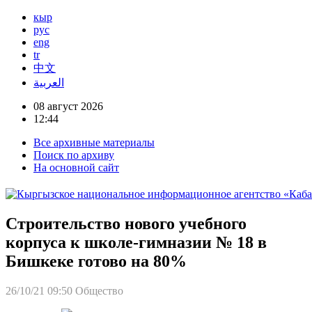
кыр
рус
eng
tr
中文
العربية
08 август 2026
12:44
Все архивные материалы
Поиск по архиву
На основной сайт
Строительство нового учебного
корпуса к школе-гимназии № 18 в
Бишкеке готово на 80%
26/10/21 09:50
Общество