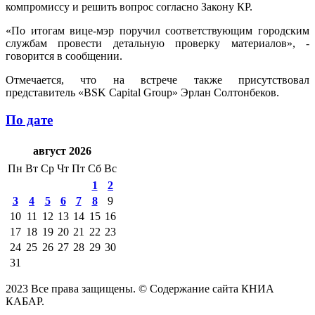
компромиссу и решить вопрос согласно Закону КР.
«По итогам вице-мэр поручил соответствующим городским
службам провести детальную проверку материалов», -
говорится в сообщении.
Отмечается, что на встрече также присутствовал
представитель «BSK Capital Group» Эрлан Солтонбеков.
По дате
август 2026
Пн
Вт
Ср
Чт
Пт
Сб
Вс
1
2
3
4
5
6
7
8
9
10
11
12
13
14
15
16
17
18
19
20
21
22
23
24
25
26
27
28
29
30
31
2023 Все права защищены. © Содержание сайта КНИА
КАБАР.