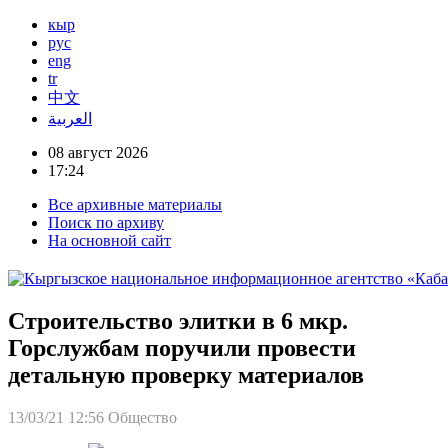
кыр
рус
eng
tr
中文
العربية
08 август 2026
17:24
Все архивные материалы
Поиск по архиву
На основной сайт
Строительство элитки в 6 мкр.
Горслужбам поручили провести
детальную проверку материалов
13/03/21 12:56
Общество