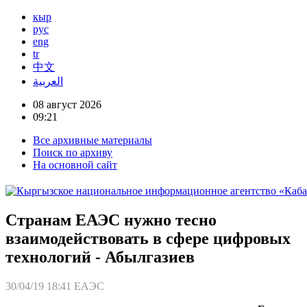
кыр
рус
eng
tr
中文
العربية
08 август 2026
09:21
Все архивные материалы
Поиск по архиву
На основной сайт
Странам ЕАЭС нужно тесно
взаимодействовать в сфере цифровых
технологий - Абылгазиев
30/04/19 18:41
ЕАЭС