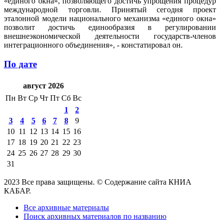
«единого окна», позволяющего достичь упрощения процедур
международной торговли. Принятый сегодня проект
эталонной модели национального механизма «единого окна»
позволит достичь единообразия в регулировании
внешнеэкономической деятельности государств-членов
интеграционного объединения», - констатировал он.
По дате
август 2026
Пн
Вт
Ср
Чт
Пт
Сб
Вс
1
2
3
4
5
6
7
8
9
10
11
12
13
14
15
16
17
18
19
20
21
22
23
24
25
26
27
28
29
30
31
2023 Все права защищены. © Содержание сайта КНИА
КАБАР.
Все архивные материалы
Поиск архивных материалов по названию