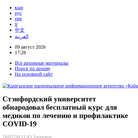
кыр
рус
eng
tr
中文
العربية
09 август 2026
17:28
Все архивные материалы
Поиск по архиву
На основной сайт
Стэнфордский университет
обнародовал бесплатный курс для
медиков по лечению и профилактике
COVID-19
28/07/20 11:43
Здоровье