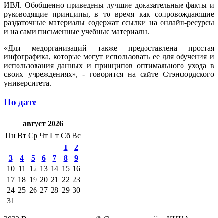
ИВЛ. Обобщенно приведены лучшие доказательные факты и
руководящие принципы, в то время как сопровождающие
раздаточные материалы содержат ссылки на онлайн-ресурсы
и на сами письменные учебные материалы.
«Для медорганизаций также предоставлена простая
инфографика, которые могут использовать ее для обучения и
использования данных и принципов оптимального ухода в
своих учреждениях», - говорится на сайте Стэнфордского
университета.
По дате
август 2026
Пн
Вт
Ср
Чт
Пт
Сб
Вс
1
2
3
4
5
6
7
8
9
10
11
12
13
14
15
16
17
18
19
20
21
22
23
24
25
26
27
28
29
30
31