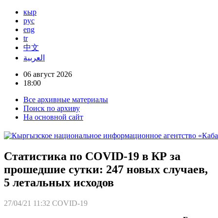
кыр
рус
eng
tr
中文
العربية
06 август 2026
18:00
Все архивные материалы
Поиск по архиву
На основной сайт
Статистика по COVID-19 в КР за
прошедшие сутки: 247 новых случаев,
5 летальных исходов
27/04/21 11:32
COVID-19