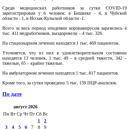
Среди медицинских работников за сутки COVID-19
зарегистрирован у 6 человек: в Бишкеке - 4, в Чуйской
области - 1, в Иссык-Кульской области -1.
Всего за весь период эпидемии коронавирусом заразились 4
тыс. 411 медработников, выздоровели – 4 тыс. 326.
На стационарном лечении находятся 1 тыс. 469 пациентов.
Уточняется, что из них в удовлетворительном состоянии
находятся 13 человек, 1 тыс. 49 – в средней тяжести, 342 –
тяжелые, 65 – крайне тяжелые.
На амбулаторном лечении находятся 1 тыс. 817 пациентов.
Кроме того, за сутки проведено 5 тыс. 159 ПЦР-анализов.
По дате
август 2026
Пн
Вт
Ср
Чт
Пт
Сб
Вс
1
2
3
4
5
6
7
8
9