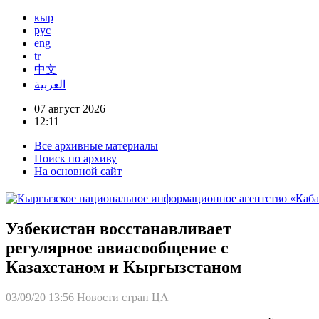
кыр
рус
eng
tr
中文
العربية
07 август 2026
12:11
Все архивные материалы
Поиск по архиву
На основной сайт
Узбекистан восстанавливает
регулярное авиасообщение с
Казахстаном и Кыргызстаном
03/09/20 13:56
Новости стран ЦА