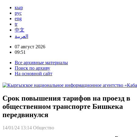
кыр
рус
eng
tr
中文
العربية
07 август 2026
09:51
Все архивные материалы
Поиск по архиву
На основной сайт
Срок повышения тарифов на проезд в
общественном транспорте Бишкека
передвинулся
14/01/24 13:14
Общество