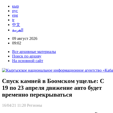
кыр
рус
eng
tr
中文
العربية
09 август 2026
09:02
Все архивные материалы
Поиск по архиву
На основной сайт
Спуск камней в Боомском ущелье: С
19 по 23 апреля движение авто будет
временно перекрываться
16/04/21 11:20
Регионы