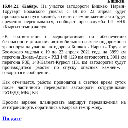
Бишкек,
16.04.21. /Кабар/.
На участке автодороги Бишкек- Нарын-
Торугарт Боомского ущелья с 19 по 23 апреля будет
проводиться спуск камней, в связи с чем движение авто будет
временно перекрываться, сообщает пресс-служба ГП «НК
«Кыргыз темир жолу».
«В соответствии с мероприятиями по обеспечению
безопасности движения автомобильного и железнодорожного
транспорта на участке автодороги Бишкек - Нарын - Торугарт
Боомского ущелья с 19 по 23 апреля 2021 года на 3899 км
перегона Джиль-Арык – РЗД 148 (129 км автодороги), 3901 км
перегона РЗД 148-Каямат-Куркол (131 км автодороги) будут
производиться работы по спуску опасных камней», -
говорится в сообщении.
Как отмечается, работы проводятся в светлое время суток
после частичного перекрытия автодороги сотрудниками
ГУОБДД МВД КР.
Просим заранее планировать маршрут передвижения на
автотранспорте, обратились в Кыргыз темир жолу.
По дате