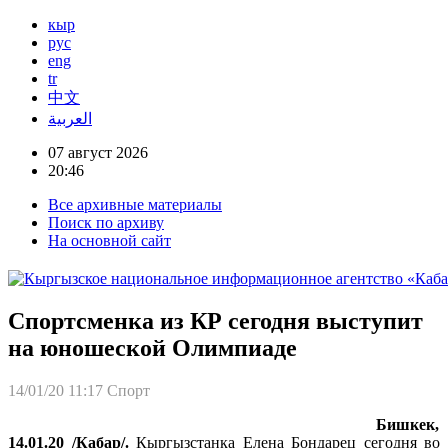
кыр
рус
eng
tr
中文
العربية
07 август 2026
20:46
Все архивные материалы
Поиск по архиву
На основной сайт
Спортсменка из КР сегодня выступит
на юношеской Олимпиаде
14/01/20 11:17
Спорт
Бишкек,
14.01.20 /Кабар/.
Кыргызстанка Елена Бондарец сегодня во