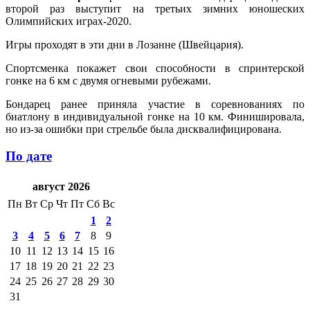
второй раз выступит на третьих зимних юношеских
Олимпийских играх-2020.
Игры проходят в эти дни в Лозанне (Швейцария).
Спортсменка покажет свои способности в спринтерской
гонке на 6 км с двумя огневыми рубежами.
Бондарец ранее приняла участие в соревнованиях по
биатлону в индивидуальной гонке на 10 км. Финишировала,
но из-за ошибки при стрельбе была дисквалифицирована.
По дате
август 2026
Пн
Вт
Ср
Чт
Пт
Сб
Вс
1
2
3
4
5
6
7
8
9
10
11
12
13
14
15
16
17
18
19
20
21
22
23
24
25
26
27
28
29
30
31