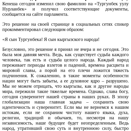
Кенеша сегодня изменил свою фамилию на «Тургунбек уулу
Нурланбек» и получил соответствующие документы,
сообщается на сайте парламента.
Это решение на своей странице в социальных сетях спикер
прокомментировал следующим образом:
«Я сын Тургунбека! Я сын кыргызского народа!
Безусловно, это решение я принял не вчера и не сегодня. Это
была моя давняя мечта. Ведь, как существует судьба каждого
человека, так есть и судьба целого народа. Каждый народ
переживает периоды взлетов и падений, времена расцвета и
мировой славы, а порой на его плечи ложится тяжесть
подчинения. К сожалению, в такие моменты особенности
нации могут быть забыты, а ее духовное ядро – разрушено.
Мы не можем отрицать, что кыргызы, как и другие народы
мира, пережили такие тяжелые времена. Однако, слава богу,
сегодня суверенитет нашей страны в наших руках. В эпоху
глобализации наша главная задача – сохранить свою
идентичность и суверенитет. Если мы не вернемся к нашим
истокам, если не сохраним чистоту нашего языка, духа,
религии, традиций и обычаев, то, несмотря на нашу
независимость, наше будущее будет неопределенным. Ведь
народ, утративший свою суть и внутреннюю силу, быстро