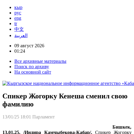
кыр
рус
eng
tr
中文
العربية
09 август 2026
01:24
Все архивные материалы
Поиск по архиву
На основной сайт
Спикер Жогорку Кенеша сменил свою
фамилию
13/01/25 18:01
Парламент
Бишкек,
13.01.25. /Индира Камчыбекова-Кабар/.
Спикер Жогорку