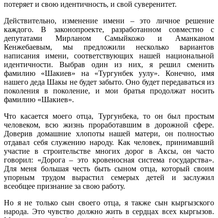
потеряет и свою идентичность, и свой суверенитет.
Действительно, изменение имени – это личное решение
каждого. В законопроекте, разработанном совместно с
депутатами Мирланом Самыйкожо и Аманканом
Кенжебаевым, мы предложили несколько вариантов
написания имени, соответствующих нашей национальной
идентичности. Выбрав один из них, я решил сменить
фамилию «Шакиев» на «Тургунбек уулу». Конечно, имя
нашего деда Шакы не будет забыто. Оно будет передаваться из
поколения в поколение, и мои братья продолжат носить
фамилию «Шакиев».
Что касается моего отца, Тургунбека, то он был простым
человеком, всю жизнь проработавшим в дорожной сфере.
Доверив домашние хлопоты нашей матери, он полностью
отдавал себя служению народу. Как человек, принимавший
участие в строительстве многих дорог в Аксы, он часто
говорил: «Дорога – это кровеносная система государства».
Для меня большая честь быть сыном отца, который своим
упорным трудом вырастил семерых детей и заслужил
всеобщее признание за свою работу.
Но я не только сын своего отца, я также сын кыргызского
народа. Это чувство должно жить в сердцах всех кыргызов.