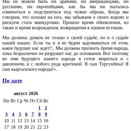
Мы не можем быть ни арабами, ни американцами, ни
русскими, ни европейцами, как бы мы ни пытались
измениться и подстроиться под чужие образы. Когда мы
говорим, что похожи на них, мы забываем о своих корнях и
рискуем стать манкуртами. Пришло время обновления, но
также и время возрождения, возвращения к нашим истокам.
Мы должны думать не только о своей судьбе, но и о судьбе
нашей нации. Если ты и я не будем задумываться об этом,
какое будущее нас ждет?.. Мы должны признать бремя народа,
пока безразличие не разрушит нас до основания. Вот поэтому
во имя будущего нашего народа я готов мириться и с
давлением, и с любого рода критикой. Я сын Тургунбека! Я
сын кыргызского народа!».
По дате
август 2026
Пн
Вт
Ср
Чт
Пт
Сб
Вс
1
2
3
4
5
6
7
8
9
10
11
12
13
14
15
16
17
18
19
20
21
22
23