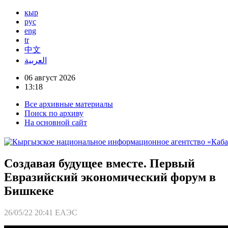
кыр
рус
eng
tr
中文
العربية
06 август 2026
13:18
Все архивные материалы
Поиск по архиву
На основной сайт
Создавая будущее вместе. Первый
Евразийский экономический форум в
Бишкеке
26/05/22 20:41
ЕАЭС