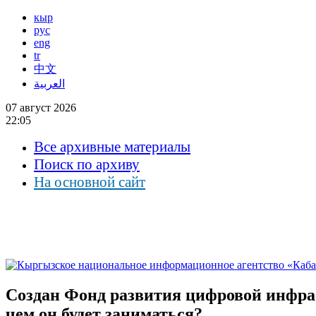
кыр
рус
eng
tr
中文
العربية
07 август 2026
22:05
Все архивные материалы
Поиск по архиву
На основной сайт
Создан Фонд развития цифровой инфра
чем он будет заниматься?