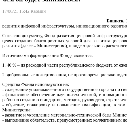
17/06/21 15:42
Кабмин
Бишкек, 1
развития цифровой инфраструктуры, инновационного развити
Согласно документу, Фонд развития цифровой инфраструктур
целях создания благоприятных условий для развития цифро
развития (далее – Министерство), в виде отдельного расчетно
Источниками формирования Фонда являются:
1. 40 % – из расходной части республиканского бюджета от еже
2. добровольные пожертвования, не противоречащие законодат
Средства Фонда используются на:
- содержание уполномоченного государственного органа по свя
- финансовое обеспечение научно-технической, инновационн
работ по созданию стандартов, методик, руководств, стратегич
- обучение, стажировку и повышение квалификации, в том 
Министерства;
- развитие и укрепление материально-технической базы Минист
- выполнение обязательств, предусмотренных коллективным д