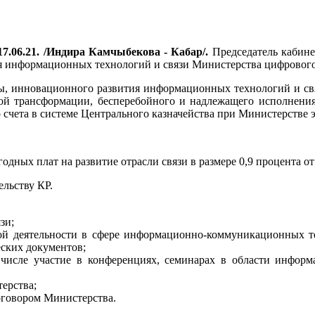
7.06.21. /Индира Камчыбекова - Кабар/.
Председатель кабин
я информационных технологий и связи Министерства цифрового
ы, инновационного развития информационных технологий и свя
вой трансформации, бесперебойного и надлежащего исполнени
го счета в системе Центрального казначейства при Министерстве
годных плат на развитие отрасли связи в размере 0,9 процента о
ельству КР.
зи;
ой деятельности в сфере информационно-коммуникационных те
еских документов;
числе участие в конференциях, семинарах в области информ
ерства;
оговором Министерства.