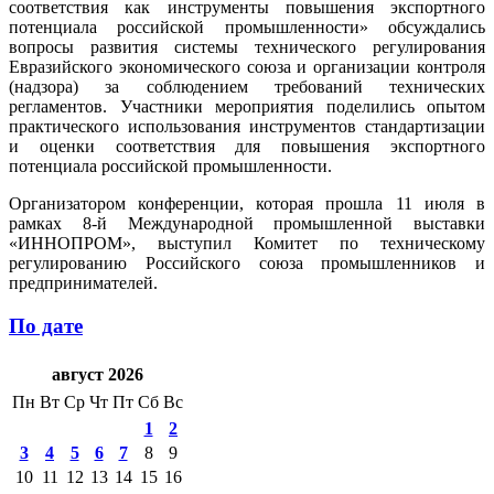
соответствия как инструменты повышения экспортного
потенциала российской промышленности» обсуждались
вопросы развития системы технического регулирования
Евразийского экономического союза и организации контроля
(надзора) за соблюдением требований технических
регламентов. Участники мероприятия поделились опытом
практического использования инструментов стандартизации
и оценки соответствия для повышения экспортного
потенциала российской промышленности.
Организатором конференции, которая прошла 11 июля в
рамках 8-й Международной промышленной выставки
«ИННОПРОМ», выступил Комитет по техническому
регулированию Российского союза промышленников и
предпринимателей.
По дате
август 2026
Пн
Вт
Ср
Чт
Пт
Сб
Вс
1
2
3
4
5
6
7
8
9
10
11
12
13
14
15
16