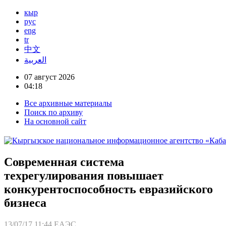
кыр
рус
eng
tr
中文
العربية
07 август 2026
04:18
Все архивные материалы
Поиск по архиву
На основной сайт
Современная система
техрегулирования повышает
конкурентоспособность евразийского
бизнеса
13/07/17 11:44
ЕАЭС