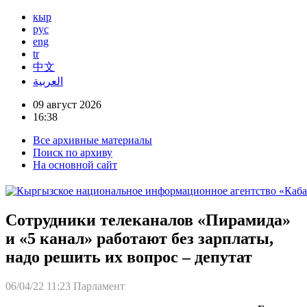
кыр
рус
eng
tr
中文
العربية
09 август 2026
16:38
Все архивные материалы
Поиск по архиву
На основной сайт
Сотрудники телеканалов «Пирамида»
и «5 канал» работают без зарплаты,
надо решить их вопрос – депутат
06/04/22 11:23
Парламент