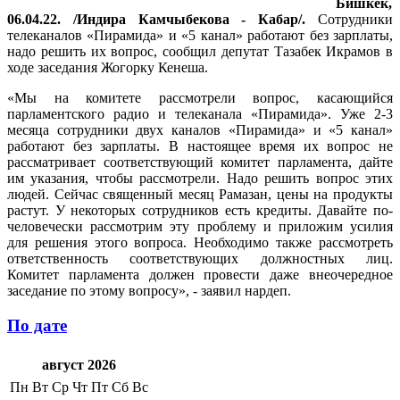
Бишкек,
06.04.22. /Индира Камчыбекова - Кабар/.
Сотрудники
телеканалов «Пирамида» и «5 канал» работают без зарплаты,
надо решить их вопрос, сообщил депутат Тазабек Икрамов в
ходе заседания Жогорку Кенеша.
«Мы на комитете рассмотрели вопрос, касающийся
парламентского радио и телеканала «Пирамида». Уже 2-3
месяца сотрудники двух каналов «Пирамида» и «5 канал»
работают без зарплаты. В настоящее время их вопрос не
рассматривает соответствующий комитет парламента, дайте
им указания, чтобы рассмотрели. Надо решить вопрос этих
людей. Сейчас священный месяц Рамазан, цены на продукты
растут. У некоторых сотрудников есть кредиты. Давайте по-
человечески рассмотрим эту проблему и приложим усилия
для решения этого вопроса. Необходимо также рассмотреть
ответственность соответствующих должностных лиц.
Комитет парламента должен провести даже внеочередное
заседание по этому вопросу», - заявил нардеп.
По дате
август 2026
Пн
Вт
Ср
Чт
Пт
Сб
Вс