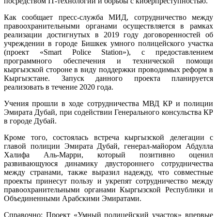
посредством IT-технологий и борьбы с киберпреступностью.
Как сообщает пресс-служба МИД, сотрудничество между
правоохранительными органами осуществляется в рамках
реализации достигнутых в 2019 году договоренностей об
учреждении в городе Бишкек умного полицейского участка
(проект «Smart Police Station»), с предоставлением
программного обеспечения и технической помощи
кыргызской стороне в виду поддержки проводимых реформ в
Кыргызстане. Запуск данного проекта планируется
реализовать в течение 2020 года.
Учения прошли в ходе сотрудничества МВД КР и полиции
Эмирата Дубай, при содействии Генерального консульства КР
в городе Дубай.
Кроме того, состоялась встреча кыргызской делегации с
главой полиции Эмирата Дубай, генерал-майором Абдулла
Халифа Аль-Марри, который позитивно оценил
развивающуюся динамику двустороннего сотрудничества
между странами, также выразил надежду, что совместные
проекты принесут пользу и укрепят сотрудничество между
правоохранительными органами Кыргызской Республики и
Объединенными Арабскими Эмиратами.
Справочно: Проект «Умный полицейский участок» впервые