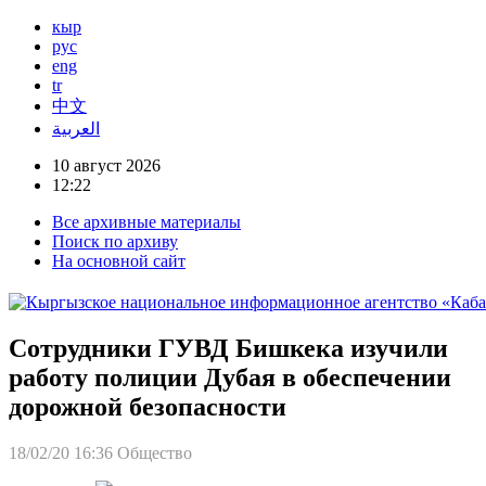
кыр
рус
eng
tr
中文
العربية
10 август 2026
12:22
Все архивные материалы
Поиск по архиву
На основной сайт
Сотрудники ГУВД Бишкека изучили
работу полиции Дубая в обеспечении
дорожной безопасности
18/02/20 16:36
Общество