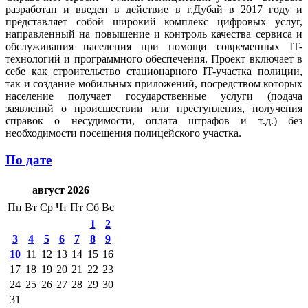
разработан и введен в действие в г.Дубай в 2017 году и
представляет собой широкий комплекс цифровых услуг,
направленный на повышение и контроль качества сервиса и
обслуживания населения при помощи современных IT-
технологий и программного обеспечения. Проект включает в
себе как строительство стационарного IT-участка полиции,
так и создание мобильных приложений, посредством которых
население получает государственные услуги (подача
заявлений о происшествии или преступления, получения
справок о несудимости, оплата штрафов и т.д.) без
необходимости посещения полицейского участка.
По дате
август 2026
Пн
Вт
Ср
Чт
Пт
Сб
Вс
1
2
3
4
5
6
7
8
9
10
11
12
13
14
15
16
17
18
19
20
21
22
23
24
25
26
27
28
29
30
31