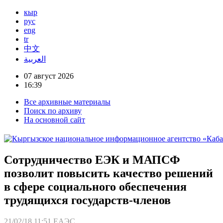
кыр
рус
eng
tr
中文
العربية
07 август 2026
16:39
Все архивные материалы
Поиск по архиву
На основной сайт
Сотрудничество ЕЭК и МАПСФ
позволит повысить качество решений
в сфере социального обеспечения
трудящихся государств-членов
21/02/18 11:51
ЕАЭС