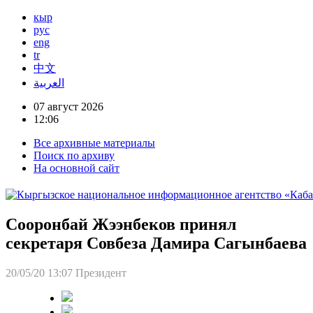
кыр
рус
eng
tr
中文
العربية
07 август 2026
12:06
Все архивные материалы
Поиск по архиву
На основной сайт
Сооронбай Жээнбеков принял
секретаря Совбеза Дамира Сагынбаева
20/05/20 13:07
Президент