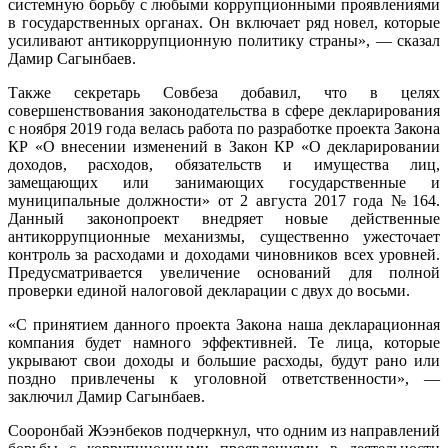
системную борьбу с любыми коррупционными проявлениями
в государственных органах. Он включает ряд новел, которые
усиливают антикоррупционную политику страны», — сказал
Дамир Сагынбаев.
Также секретарь Совбеза добавил, что в целях
совершенствования законодательства в сфере декларирования
с ноября 2019 года велась работа по разработке проекта Закона
КР «О внесении изменений в Закон КР «О декларировании
доходов, расходов, обязательств и имущества лиц,
замещающих или занимающих государственные и
муниципальные должности» от 2 августа 2017 года № 164.
Данный законопроект внедряет новые действенные
антикоррупционные механизмы, существенно ужесточает
контроль за расходами и доходами чиновников всех уровней.
Предусматривается увеличение оснований для полной
проверки единой налоговой декларации с двух до восьми.
«С принятием данного проекта Закона наша декларационная
компания будет намного эффективней. Те лица, которые
укрывают свои доходы и большие расходы, будут рано или
поздно привлечены к уголовной ответственности», —
заключил Дамир Сагынбаев.
Сооронбай Жээнбеков подчеркнул, что одним из направлений