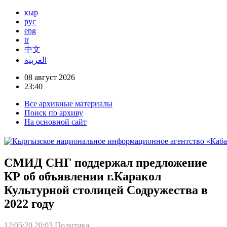
кыр
рус
eng
tr
中文
العربية
08 август 2026
23:40
Все архивные материалы
Поиск по архиву
На основной сайт
СМИД СНГ поддержал предложение
КР об объявлении г.Каракол
Культурной столицей Содружества в
2022 году
12/05/20 20:03
Политика