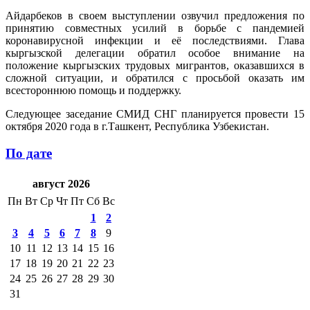
Айдарбеков в своем выступлении озвучил предложения по
принятию совместных усилий в борьбе с пандемией
коронавирусной инфекции и её последствиями. Глава
кыргызской делегации обратил особое внимание на
положение кыргызских трудовых мигрантов, оказавшихся в
сложной ситуации, и обратился с просьбой оказать им
всестороннюю помощь и поддержку.
Следующее заседание СМИД СНГ планируется провести 15
октября 2020 года в г.Ташкент, Республика Узбекистан.
По дате
август 2026
Пн
Вт
Ср
Чт
Пт
Сб
Вс
1
2
3
4
5
6
7
8
9
10
11
12
13
14
15
16
17
18
19
20
21
22
23
24
25
26
27
28
29
30
31