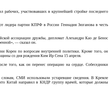
л рабочих, участвовавших в крупнейшей стройке последнего
от лидера партии КПРФ в России Геннадия Зюганова в честь
йской ассоциации дружбы, дипломат Алехандро Као де Бенос
енной», — сказал он.
ии Кореи по вопросам внутренней политики. Кроме того, он
вщины со дня рождения Ким Ир Сена 15 апреля.
сле того, как он перенес операцию на сердце. Собеседники
 словам, СМИ использовали устаревшие сведения. В Кремле
, что Китай направил в КНДР группу врачей, которые должны