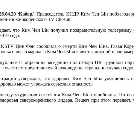
6.04.20 /Кабар/.
Председатель КНДР Ким Чен Ын поблагодари
бщение южнокорейского TV Chosun.
редает, что Ким Чен Ын получил поздравительную телеграмму 
019 года.
 HKSTV Цин Фэн сообщила о смерти Ким Чен Ына. Глава Коре
овья нашего маршала Ким Чен Ына является ложной и злонамер
публике 11 апреля на заседании политбюро ЦК Трудовой парт
с участием представителей руководства страны по случаю годо
страции утверждал, что здоровье Ким Чен Ына ухудшилось по
доровью может угрожать серьезная опасность.
оводу ухудшения состояния Ким Чен Ына ошибочны. По его
доровья северокорейского лидера. Reuters при этом передает