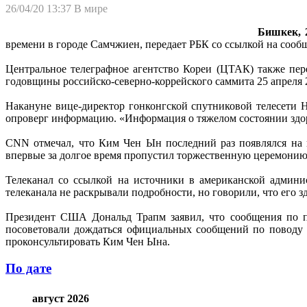
26/04/20 13:37
В мире
Бишкек, 2
времени в городе Самчжиен, передает РБК со ссылкой на соо
Центральное телеграфное агентство Кореи (ЦТАК) также пе
годовщины российско-северно-коррейского саммита 25 апреля 2
Накануне вице-директор гонконгской спутниковой телесети
опроверг информацию. «Информация о тяжелом состоянии здор
CNN отмечал, что Ким Чен Ын последний раз появлялся на 
впервые за долгое время пропустил торжественную церемонию 
Телеканал со ссылкой на источники в американской админи
телеканала не раскрывали подробности, но говорили, что его з
Президент США Дональд Трапм заявил, что сообщения по п
посоветовали дождаться официальных сообщений по поводу з
проконсультировать Ким Чен Ына.
По дате
август 2026