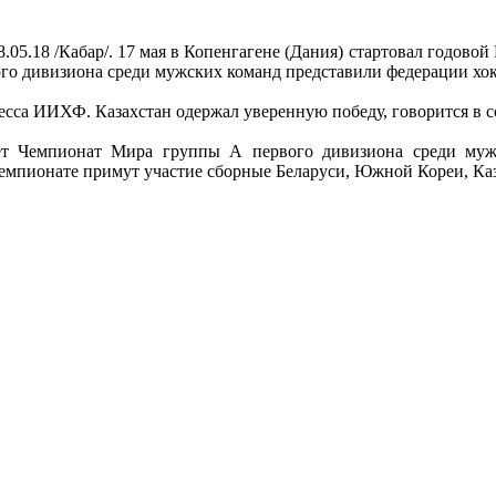
8.05.18 /Кабар/. 17 мая в Копенгагене (Дания) стартовал годо
го дивизиона среди мужских команд представили федерации хок
есса ИИХФ. Казахстан одержал уверенную победу, говорится в со
мет Чемпионат Мира группы А первого дивизиона среди му
 Чемпионате примут участие сборные Беларуси, Южной Кореи, Ка