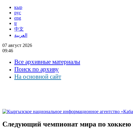
кыр
рус
eng
tr
中文
العربية
07 август 2026
09:46
Все архивные материалы
Поиск по архиву
На основной сайт
Следующий чемпионат мира по хоккею г