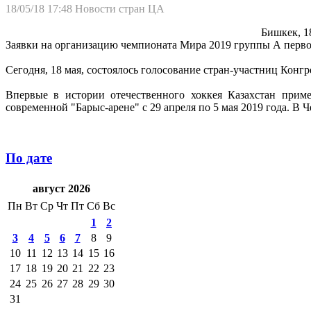
18/05/18 17:48
Новости стран ЦА
Бишкек, 1
Заявки на организацию чемпионата Мира 2019 группы А перво
Сегодня, 18 мая, состоялось голосование стран-участниц Конгр
Впервые в истории отечественного хоккея Казахстан при
современной "Барыс-арене" с 29 апреля по 5 мая 2019 года. В
По дате
август 2026
Пн
Вт
Ср
Чт
Пт
Сб
Вс
1
2
3
4
5
6
7
8
9
10
11
12
13
14
15
16
17
18
19
20
21
22
23
24
25
26
27
28
29
30
31